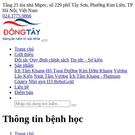
Tầng 25 tòa nhà Mipec, số 229 phố Tây Sơn, Phường Kim Liên, TP
Hà Nội, Việt Nam
024.3775.9866
Trang chủ
Giới thiệu
Đối tác
Quy định chính sách
Tin tức - Sự kiện
Sản phẩm
Ích Tâm Khang
Hộ Tạng Đường
Kim Đởm Khang
Vương
Lão Kiện
Ninh Tâm Vương
Ích Tâm Khang - Platinum
Glutex
Nhỏ giọt D3 BebuGold
Liên hệ
Điểm bán
Thông tin bệnh học
Trang chủ